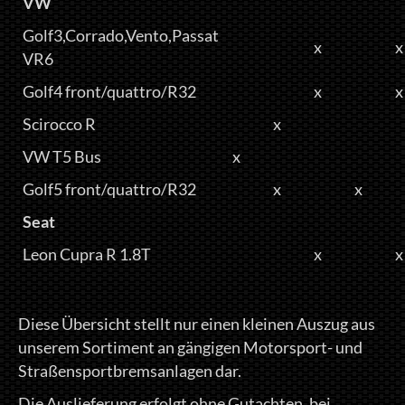
VW
Golf3,Corrado,Vento,Passat
x
x
VR6
Golf4 front/quattro/R32
x
x
Scirocco R
x
VW T5 Bus
x
Golf5 front/quattro/R32
x
x
Seat
Leon Cupra R 1.8T
x
x
Diese Übersicht stellt nur einen kleinen Auszug aus
unserem Sortiment an gängigen Motorsport- und
Straßensportbremsanlagen dar.
Die Auslieferung erfolgt ohne Gutachten, bei