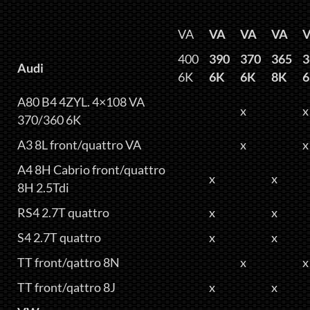
VA
VA
VA
VA
400
390
370
365
3
Audi
6K
6K
6K
8K
A80 B4 4ZYL. 4×108 VA
x
x
370/360 6K
A3 8L front/quattro VA
x
x
A4 8H Cabrio front/quattro
x
x
8H 2.5Tdi
RS4 2.7T quattro
x
x
S4 2.7T quattro
x
x
TT front/qattro 8N
x
x
TT front/qattro 8J
x
x